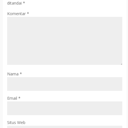
ditandai
*
Komentar
*
Nama
*
Email
*
Situs Web