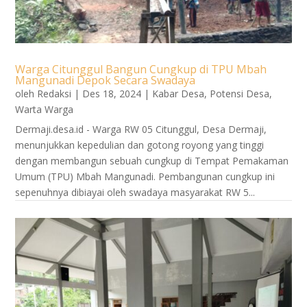
Warga Citunggul Bangun Cungkup di TPU Mbah
Mangunadi Depok Secara Swadaya
oleh
Redaksi
|
Des 18, 2024
|
Kabar Desa
,
Potensi Desa
,
Warta Warga
Dermaji.desa.id - Warga RW 05 Citunggul, Desa Dermaji,
menunjukkan kepedulian dan gotong royong yang tinggi
dengan membangun sebuah cungkup di Tempat Pemakaman
Umum (TPU) Mbah Mangunadi. Pembangunan cungkup ini
sepenuhnya dibiayai oleh swadaya masyarakat RW 5...