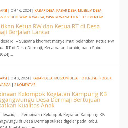
AKSI
|
Okt 16, 2024
|
KABAR DESA
,
KABAR DESA
,
MUSEUM DESA
,
 & PRODUK
,
WARTA WARGA
,
WISATA WANASUTA
|
0 KOMENTAR
ntikan Ketua RW dan Ketua RT di Desa
ji Berjalan Lancar
.desa.id, – Suasana khidmat menyelimuti pelantikan Ketua RW
tua RT di Desa Dermaji, Kecamatan Lumbir, pada Rabu
024)....
AKSI
|
Okt 3, 2024
|
KABAR DESA
,
MUSEUM DESA
,
POTENSI & PRODUK
,
WARGA
|
2 KOMENTAR
inaan Kelompok Kegiatan Kampung KB
gangwungu Desa Dermaji Bertujuan
katkan Kualitas Anak
i.desa.id, – Pembinaan Kelompok Kegiatan Kampung KB
ngwungu di Desa Dermaji sukses digelar pada Rabu,
024. Kegiatan yang...