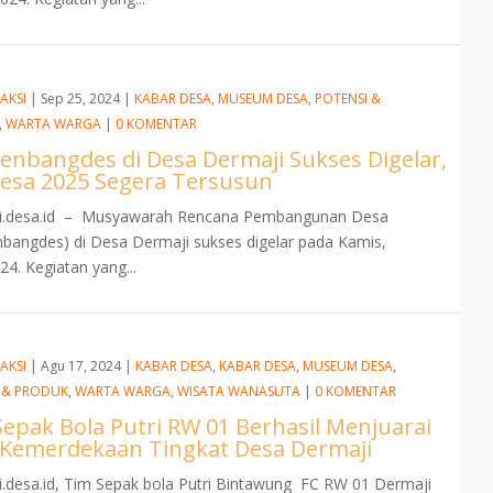
AKSI
|
Sep 25, 2024
|
KABAR DESA
,
MUSEUM DESA
,
POTENSI &
,
WARTA WARGA
|
0 KOMENTAR
enbangdes di Desa Dermaji Sukses Digelar,
esa 2025 Segera Tersusun
i.desa.id – Musyawarah Rencana Pembangunan Desa
bangdes) di Desa Dermaji sukses digelar pada Kamis,
24. Kegiatan yang...
AKSI
|
Agu 17, 2024
|
KABAR DESA
,
KABAR DESA
,
MUSEUM DESA
,
 & PRODUK
,
WARTA WARGA
,
WISATA WANASUTA
|
0 KOMENTAR
epak Bola Putri RW 01 Berhasil Menjuarai
a Kemerdekaan Tingkat Desa Dermaji
.desa.id, Tim Sepak bola Putri Bintawung FC RW 01 Dermaji