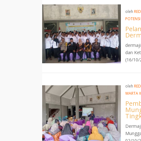
oleh
RED
POTENSI
Pela
Derma
dermaji
dan Ke
(16/10/2
oleh
RED
WARTA 
Pemb
Mung
Ting
Dermaj
Mungga
02/10/2