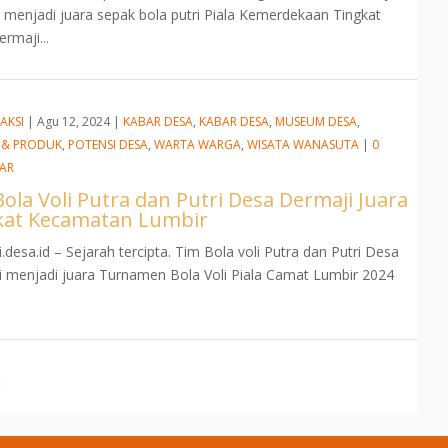
l menjadi juara sepak bola putri Piala Kemerdekaan Tingkat
rmaji...
AKSI
|
Agu 12, 2024
|
KABAR DESA
,
KABAR DESA
,
MUSEUM DESA
,
 & PRODUK
,
POTENSI DESA
,
WARTA WARGA
,
WISATA WANASUTA
|
0
AR
ola Voli Putra dan Putri Desa Dermaji Juara
kat Kecamatan Lumbir
.desa.id – Sejarah tercipta. Tim Bola voli Putra dan Putri Desa
 menjadi juara Turnamen Bola Voli Piala Camat Lumbir 2024