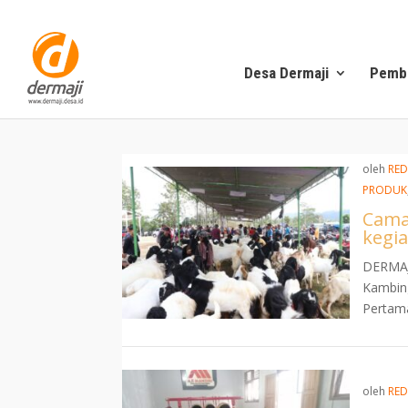
Desa Dermaji
Pemb
oleh
RED
PRODUK
Cama
kegia
DERMAJI
Kambing
Pertama
oleh
RED