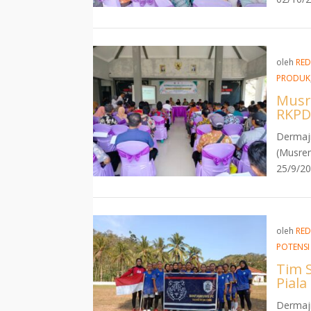
oleh
RED
PRODUK
Musr
RKPD
Dermaj
(Musren
25/9/20
oleh
RED
POTENSI
Tim S
Pial
Dermaji