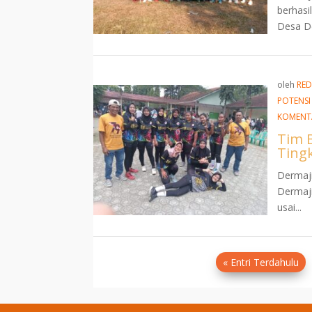
berhasi
Desa De
oleh
RED
POTENSI
KOMENT
Tim B
Ting
Dermaji
Dermaji
usai...
« Entri Terdahulu