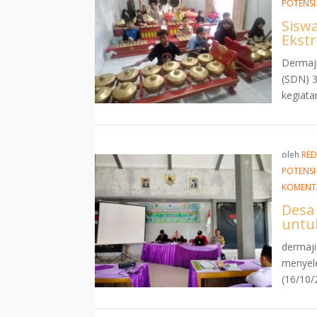
POTENSI
Siswa
Ekst
Dermaji
(SDN) 
kegiatan
oleh
RED
POTENSI
KOMENT
Desa
untu
dermaji
menyel
(16/10/