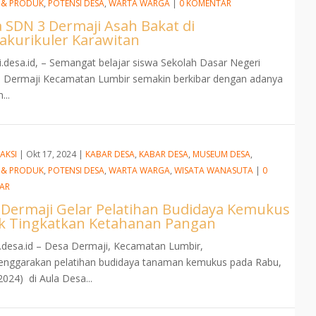
 & PRODUK
,
POTENSI DESA
,
WARTA WARGA
|
0 KOMENTAR
 SDN 3 Dermaji Asah Bakat di
rakurikuler Karawitan
.desa.id, – Semangat belajar siswa Sekolah Dasar Negeri
3 Dermaji Kecamatan Lumbir semakin berkibar dengan adanya
...
AKSI
|
Okt 17, 2024
|
KABAR DESA
,
KABAR DESA
,
MUSEUM DESA
,
 & PRODUK
,
POTENSI DESA
,
WARTA WARGA
,
WISATA WANASUTA
|
0
AR
 Dermaji Gelar Pelatihan Budidaya Kemukus
k Tingkatkan Ketahanan Pangan
.desa.id – Desa Dermaji, Kecamatan Lumbir,
enggarakan pelatihan budidaya tanaman kemukus pada Rabu,
2024) di Aula Desa...