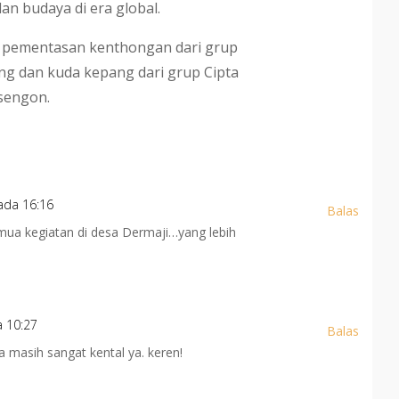
dan budaya di era global.
n pementasan kenthongan dari grup
g dan kuda kepang dari grup Cipta
sengon.
ada 16:16
Balas
ua kegiatan di desa Dermaji…yang lebih
a 10:27
Balas
 masih sangat kental ya. keren!