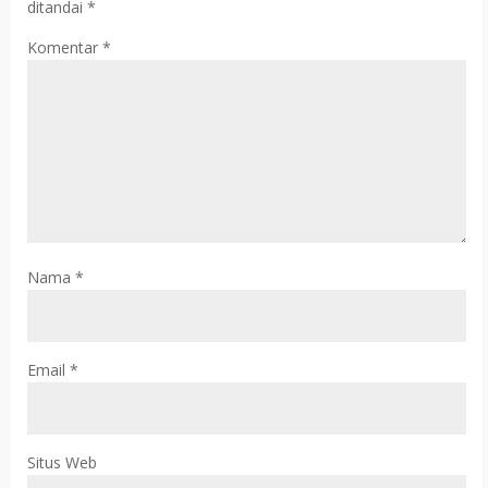
ditandai
*
Komentar
*
Nama
*
Email
*
Situs Web