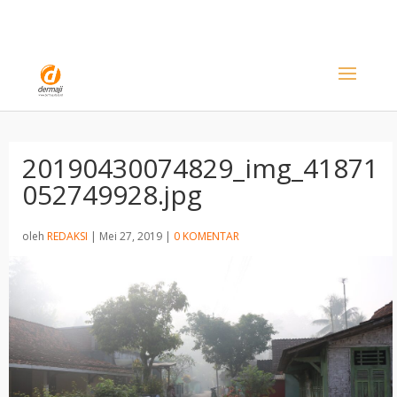
20190430074829_img_41871
052749928.jpg
oleh
REDAKSI
|
Mei 27, 2019
|
0 KOMENTAR