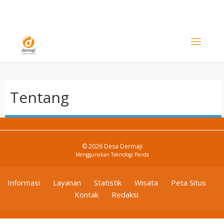
Tentang
© 2026 Desa Dermaji
Menggunakan
Teknologi Panda
Informasi
Layanan
Statistik
Wisata
Peta Situs
Kontak
Redaksi