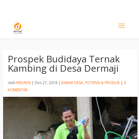
Prospek Budidaya Ternak
Kambing di Desa Dermaji
oleh
REDAKSI
|
Des 27, 2018
|
KABAR DESA
,
POTENSI & PRODUK
|
0
KOMENTAR