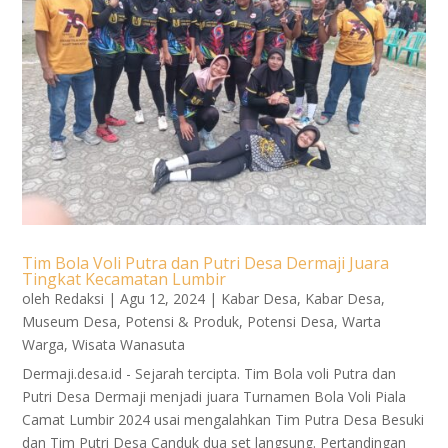
Tim Bola Voli Putra dan Putri Desa Dermaji Juara
Tingkat Kecamatan Lumbir
oleh
Redaksi
|
Agu 12, 2024
|
Kabar Desa
,
Kabar Desa
,
Museum Desa
,
Potensi & Produk
,
Potensi Desa
,
Warta
Warga
,
Wisata Wanasuta
Dermaji.desa.id - Sejarah tercipta. Tim Bola voli Putra dan
Putri Desa Dermaji menjadi juara Turnamen Bola Voli Piala
Camat Lumbir 2024 usai mengalahkan Tim Putra Desa Besuki
dan Tim Putri Desa Canduk dua set langsung. Pertandingan