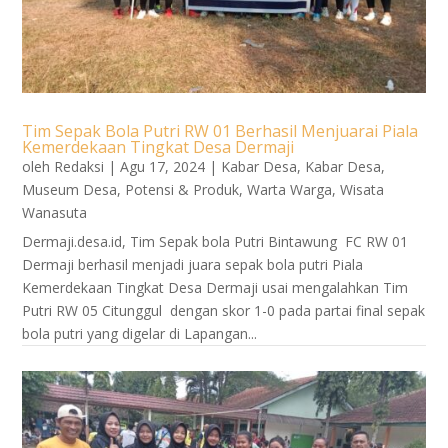
Tim Sepak Bola Putri RW 01 Berhasil Menjuarai Piala
Kemerdekaan Tingkat Desa Dermaji
oleh
Redaksi
|
Agu 17, 2024
|
Kabar Desa
,
Kabar Desa
,
Museum Desa
,
Potensi & Produk
,
Warta Warga
,
Wisata
Wanasuta
Dermaji.desa.id, Tim Sepak bola Putri Bintawung FC RW 01
Dermaji berhasil menjadi juara sepak bola putri Piala
Kemerdekaan Tingkat Desa Dermaji usai mengalahkan Tim
Putri RW 05 Citunggul dengan skor 1-0 pada partai final sepak
bola putri yang digelar di Lapangan...