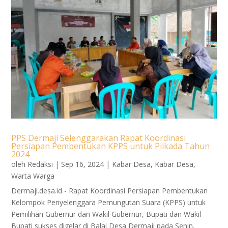
PPS Dermaji Selenggarakan Rapat Koordinasi
Persiapan Pembentukan KPPS untuk Pilkada Tahun
2024
oleh
Redaksi
|
Sep 16, 2024
|
Kabar Desa
,
Kabar Desa
,
Warta Warga
Dermaji.desa.id - Rapat Koordinasi Persiapan Pembentukan
Kelompok Penyelenggara Pemungutan Suara (KPPS) untuk
Pemilihan Gubernur dan Wakil Gubernur, Bupati dan Wakil
Bupati sukses digelar di Balai Desa Dermaji pada Senin,