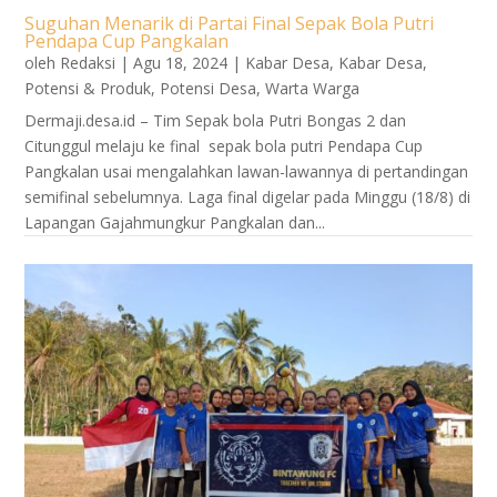
Suguhan Menarik di Partai Final Sepak Bola Putri
Pendapa Cup Pangkalan
oleh
Redaksi
|
Agu 18, 2024
|
Kabar Desa
,
Kabar Desa
,
Potensi & Produk
,
Potensi Desa
,
Warta Warga
Dermaji.desa.id – Tim Sepak bola Putri Bongas 2 dan
Citunggul melaju ke final sepak bola putri Pendapa Cup
Pangkalan usai mengalahkan lawan-lawannya di pertandingan
semifinal sebelumnya. Laga final digelar pada Minggu (18/8) di
Lapangan Gajahmungkur Pangkalan dan...