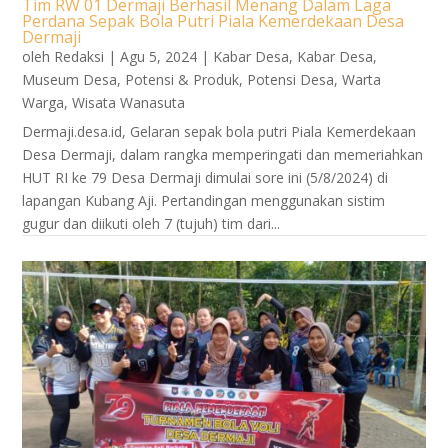
Tim RW 01 Dermaji Berhasil Menang Dalam Laga
Perdana Sepak Bola Putri Piala Kemerdekaan Desa
Dermaji
oleh
Redaksi
|
Agu 5, 2024
|
Kabar Desa
,
Kabar Desa
,
Museum Desa
,
Potensi & Produk
,
Potensi Desa
,
Warta
Warga
,
Wisata Wanasuta
Dermaji.desa.id, Gelaran sepak bola putri Piala Kemerdekaan
Desa Dermaji, dalam rangka memperingati dan memeriahkan
HUT RI ke 79 Desa Dermaji dimulai sore ini (5/8/2024) di
lapangan Kubang Aji. Pertandingan menggunakan sistim
gugur dan diikuti oleh 7 (tujuh) tim dari...