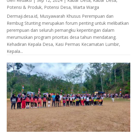
oleh
Redaksi
|
Sep 12, 2024
|
Kabar Desa
,
Kabar Desa
,
Potensi & Produk
,
Potensi Desa
,
Warta Warga
Dermaji.desa.id, Musyawarah Khusus Perempuan dan
Rembug Stunting merupakan forum penting untuk melibatkan
perempuan dan seluruh pemangku kepentingan dalam
merumuskan program prioritas desa tahun mendatang.
Kehadiran Kepala Desa, Kasi Permas Kecamatan Lumbir,
Kepala...