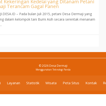
at Kekeringan Kedelai yang Ditanam Petani
aji Terancam Gagal Panen
.DESA.ID – Pada bulan Juli 2015, petani Desa Dermaji yang
ung dalam kelompok tani Bumi Asih secara serentak menanam
..
© 2026 Desa Dermaji
Menggunakan
Teknologi Panda
i
Layanan
Statistik
Wisata
Peta Situs
Kontak
R