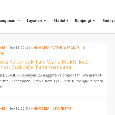
angunan
Layanan
Statistik
Kunjungi
Buday
AKSI
|
Sep 13, 2018
|
KABAR DESA
,
POTENSI & PRODUK
|
0
AR
ota Kelompok Tani Wana Mukti Ikuti
tihan Budidaya Tanaman Lada
I.DESA.ID – Sebanyak 25 anggota kelompok tani Wana Mukti
rmaji Kecamatan Lumbir, Kamis (13/9/2018) mengikuti acara
n...
AKSI
|
Sep 10, 2015
|
KABAR DESA
|
0 KOMENTAR