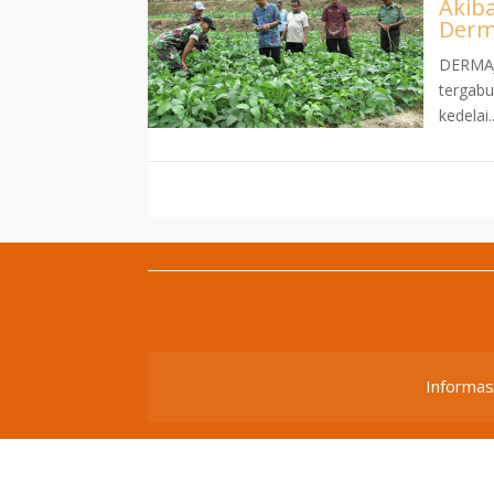
Akib
Derm
DERMAJI
tergab
kedelai..
Informas