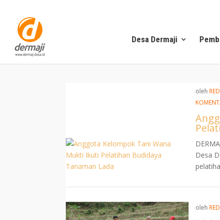
Desa Dermaji
Pemb
oleh
RED
KOMENT
Angg
Pela
DERMAJ
Desa De
pelatiha
oleh
RED