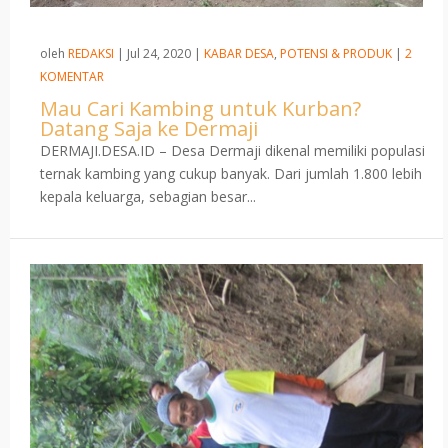
oleh
REDAKSI
|
Jul 24, 2020
|
KABAR DESA
,
POTENSI & PRODUK
|
2
KOMENTAR
Mau Cari Kambing untuk Kurban?
Datang Saja ke Dermaji
DERMAJI.DESA.ID – Desa Dermaji dikenal memiliki populasi
ternak kambing yang cukup banyak. Dari jumlah 1.800 lebih
kepala keluarga, sebagian besar...