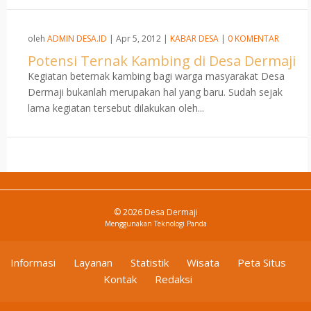
oleh
ADMIN DESA.ID
|
Apr 5, 2012
|
KABAR DESA
|
0 KOMENTAR
Potensi Ternak Kambing di Desa Dermaji
Kegiatan beternak kambing bagi warga masyarakat Desa
Dermaji bukanlah merupakan hal yang baru. Sudah sejak
lama kegiatan tersebut dilakukan oleh...
© 2026 Desa Dermaji
Menggunakan
Teknologi Panda
Informasi
Layanan
Statistik
Wisata
Peta Situs
Kontak
Redaksi